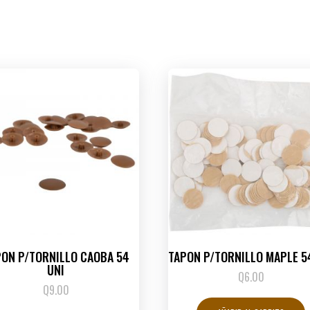
PON P/TORNILLO CAOBA 54
TAPON P/TORNILLO MAPLE 5
UNI
Q
6.00
Q
9.00