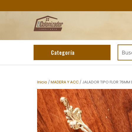
Skip
to
content
Buscar
Categoría
por:
Inicio
/
MADERA Y ACC
/ JALADOR TIPO FLOR 76MM