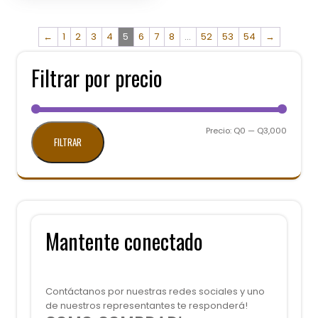
opciones
se
←
1
2
3
4
5
6
7
8
…
52
53
54
→
pueden
elegir
en
Filtrar por precio
la
página
de
producto
Precio
Precio
Precio:
Q0
—
Q3,000
FILTRAR
mínimo
máximo
Mantente conectado
Contáctanos por nuestras redes sociales y uno
de nuestros representantes te responderá!