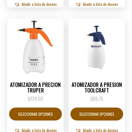
Añadir a lista de deseos
Añadir a lista de deseos
ATOMIZADOR A PRECION
ATOMIZADOR A PRESION
TRUPER
TOOLCRAFT
Q
124.50
Q
65.75
Este
Este
producto
produ
SELECCIONAR OPCIONES
SELECCIONAR OPCIONES
tiene
tiene
múltiples
múltip
variantes.
varian
Añadir a lista de deseos
Añadir a lista de deseos