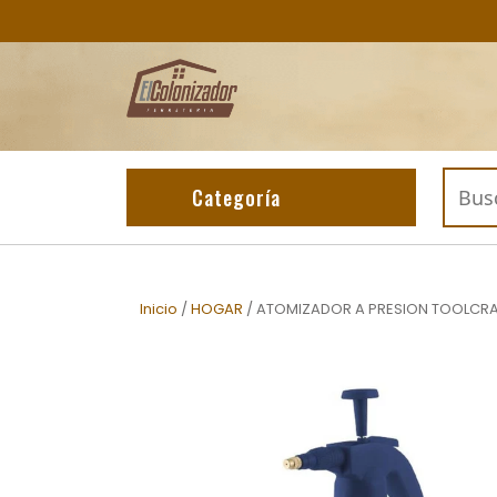
Skip
to
content
Buscar
Categoría
por:
Inicio
/
HOGAR
/ ATOMIZADOR A PRESION TOOLCRA