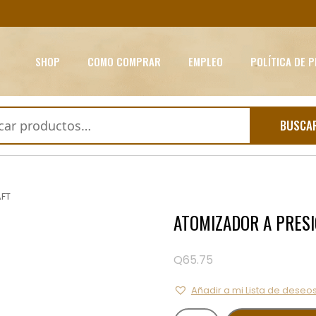
SHOP
COMO COMPRAR
EMPLEO
POLÍTICA DE 
BUSCA
FT
ATOMIZADOR A PRES
Q
65.75
Añadir a mi Lista de deseo
ATOMIZADOR