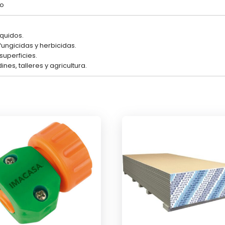
o
.
íquidos.
 fungicidas y herbicidas.
superficies.
ines, talleres y agricultura.