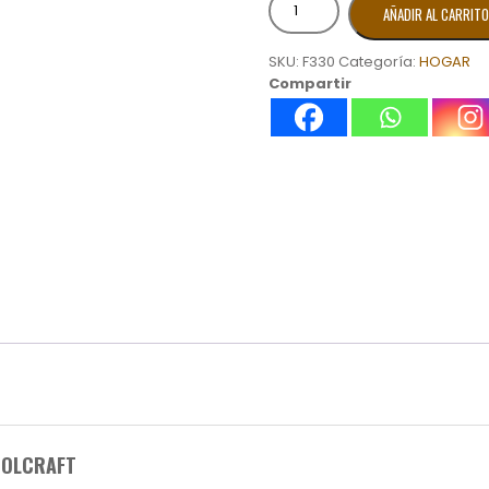
AÑADIR AL CARRITO
A
PRESION
SKU:
F330
Categoría:
HOGAR
TOOLCRAFT
Compartir
cantidad
TOOLCRAFT