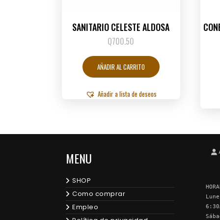
SANITARIO CELESTE ALDOSA
CON
Q
700.50
AÑADIR AL CARRITO
Añadir a lista de deseos
MENU
SHOP
HORA
Como comprar
Lune
Empleo
6:30
Sába