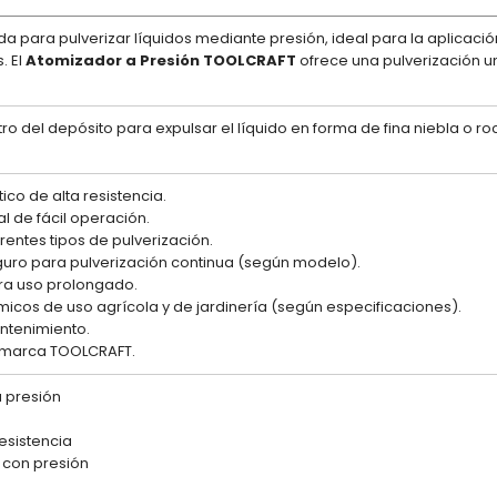
para pulverizar líquidos mediante presión, ideal para la aplicación d
. El
Atomizador a Presión TOOLCRAFT
ofrece una pulverización un
 del depósito para expulsar el líquido en forma de fina niebla o ro
ico de alta resistencia.
 de fácil operación.
erentes tipos de pulverización.
guro para pulverización continua (según modelo).
ra uso prolongado.
micos de uso agrícola y de jardinería (según especificaciones).
antenimiento.
a marca TOOLCRAFT.
 presión
resistencia
con presión