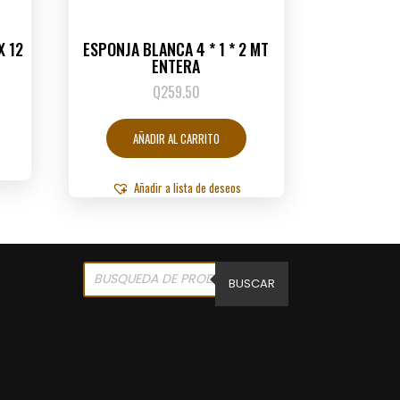
X 12
ESPONJA BLANCA 4 * 1 * 2 MT
ENTERA
Q
259.50
AÑADIR AL CARRITO
Añadir a lista de deseos
Products
search
BUSCAR