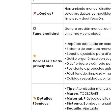
Herramienta manual diseñada 
¿Qué es?
otros productos compatibles
limpieza y desinfección.
Genera presión manual dentro
Funcionalidad
uniforme y controlada.
• Depósito fabricado en plást
• Sistema de bombeo manual
• Boquilla ajustable para dif
• Gatillo ergonómico con se
Características
• Diseño ligero y cómodo pa
principales
• Resistente a productos quí
• Fácil llenado, limpieza y m
• Calidad respaldada por l
•
Tipo:
Atomizador manual a
•
Marca:
TOOLCRAFT
Detalles
•
Material:
Plástico de alta 
técnicos
•
Sistema:
Bombeo manual 
•
Boquilla:
Ajustable