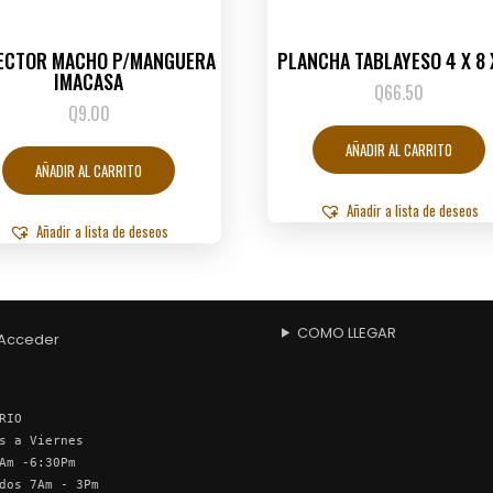
ECTOR MACHO P/MANGUERA
PLANCHA TABLAYESO 4 X 8 
IMACASA
Q
66.50
Q
9.00
AÑADIR AL CARRITO
AÑADIR AL CARRITO
Añadir a lista de deseos
Añadir a lista de deseos
COMO LLEGAR
Acceder
RIO
s a Viernes
Am -6:30Pm
dos 7Am - 3Pm