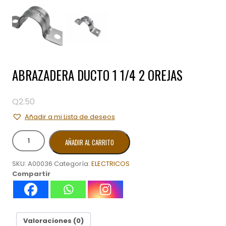
ABRAZADERA DUCTO 1 1/4 2 OREJAS
Q
2.50
Añadir a mi Lista de deseos
ABRAZADERA
AÑADIR AL CARRITO
DUCTO
1
SKU:
A00036
Categoría:
ELECTRICOS
1/4
Compartir
2
OREJAS
cantidad
Valoraciones (0)