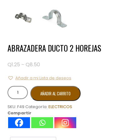
ABRAZADERA DUCTO 2 HOREJAS
Q
1.25
Q
8.50
Price
–
range:
Q1.25
Añadir a mi Lista de deseos
through
ABRAZADERA
Q8.50
AÑADIR AL CARRITO
DUCTO
2
SKU:
F49
Categoría:
ELECTRICOS
HOREJAS
Compartir
cantidad