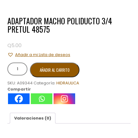
ADAPTADOR MACHO POLIDUCTO 3/4
PRETUL 48575
Q
5.00
Añadir a mi Lista de deseos
ADAPTADOR
AÑADIR AL CARRITO
MACHO
POLIDUCTO
SKU:
A09344
Categoría:
HIDRAULICA
3/4
Compartir
PRETUL
48575
cantidad
Valoraciones (0)