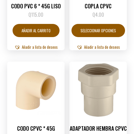
CODO PVC 6 * 45G LISO
COPLA CPVC
Q
115.00
Q
4.00
Este
produ
AÑADIR AL CARRITO
SELECCIONAR OPCIONES
tiene
múltip
varian
Añadir a lista de deseos
Añadir a lista de deseos
Las
opcio
se
puede
elegir
en
la
págin
de
produ
CODO CPVC * 45G
ADAPTADOR HEMBRA CPVC