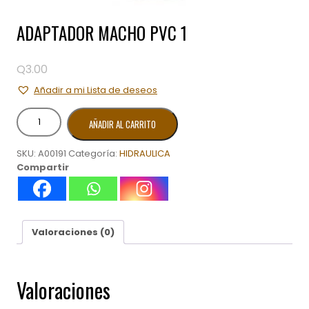
ADAPTADOR MACHO PVC 1
Q
3.00
Añadir a mi Lista de deseos
ADAPTADOR
AÑADIR AL CARRITO
MACHO
PVC
SKU:
A00191
Categoría:
HIDRAULICA
1
Compartir
cantidad
Valoraciones (0)
Valoraciones