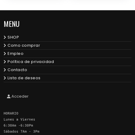
opciones
se
pueden
MENU
elegir
en
la
SHOP
página
de
Como comprar
producto
Empleo
Política de privacidad
Contacto
Lista de deseos
Acceder
HORARIO
Lunes a Viernes
6:30Am -6:30Pm
Sábados 7Am - 3Pm