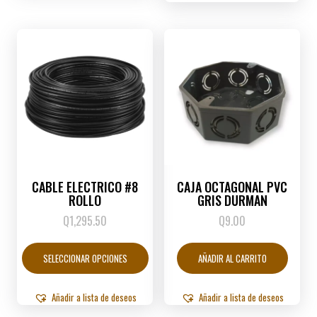
CABLE ELECTRICO #8
CAJA OCTAGONAL PVC
ROLLO
GRIS DURMAN
Q
1,295.50
Q
9.00
Este
producto
SELECCIONAR OPCIONES
AÑADIR AL CARRITO
tiene
múltiples
variantes.
Añadir a lista de deseos
Añadir a lista de deseos
Las