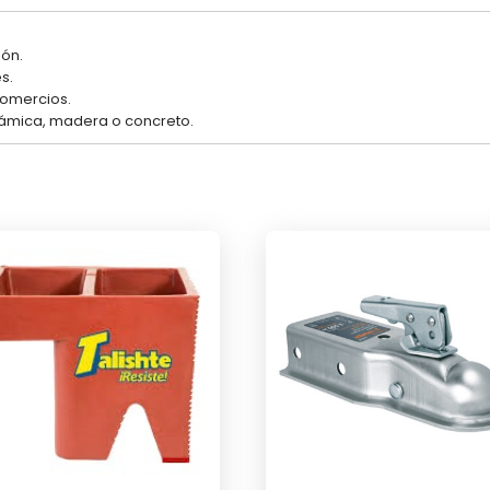
ión.
s.
comercios.
rámica, madera o concreto.