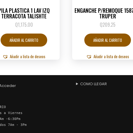
PILA PLASTICA 1 LAV IZQ
ENGANCHE P/REMOQUE 158
TERRACOTA TALISHTE
TRUPER
Q
1,175.00
Q
209.25
AÑADIR AL CARRITO
AÑADIR AL CARRITO
Añadir a lista de deseos
Añadir a lista de deseos
COMO LLEGAR
Acceder
RIO
s a Viernes
Am -6:30Pm
dos 7Am - 3Pm