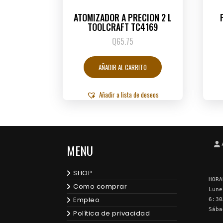
ATOMIZADOR A PRECION 2 L
TOOLCRAFT TC4169
Q
65.75
AÑADIR AL CARRITO
Añadir a lista de deseos
MENU
SHOP
HORA
Como comprar
Lune
Empleo
6:30
Sába
Política de privacidad