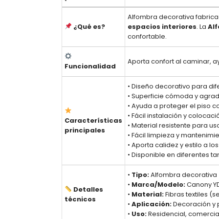
Alfombra decorativa fabricad
¿Qué es?
espacios interiores
. La
Al
confortable.
Aporta confort al caminar, a
Funcionalidad
• Diseño decorativo para di
• Superficie cómoda y agrada
• Ayuda a proteger el piso c
• Fácil instalación y colocaci
Características
• Material resistente para u
principales
• Fácil limpieza y mantenimie
• Aporta calidez y estilo a lo
• Disponible en diferentes 
•
Tipo:
Alfombra decorativa
•
Marca/Modelo:
Canony Y
Detalles
•
Material:
Fibras textiles 
técnicos
•
Aplicación:
Decoración y p
•
Uso:
Residencial, comercial