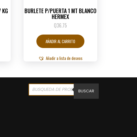
7 KG
BURLETE P/PUERTA 1 MT BLANCO
HERMEX
Q
36.75
AÑADIR AL CARRITO
Añadir a lista de deseos
Products
search
BUSCAR