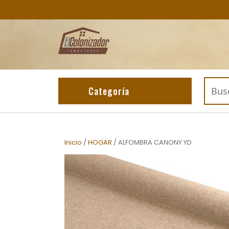
Skip
to
content
Buscar
Categoría
por:
Inicio
/
HOGAR
/ ALFOMBRA CANONY YD