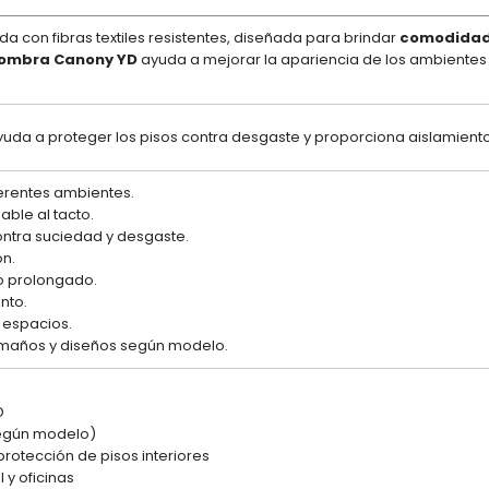
a con fibras textiles resistentes, diseñada para brindar
comodidad,
fombra Canony YD
ayuda a mejorar la apariencia de los ambientes
yuda a proteger los pisos contra desgaste y proporciona aislamiento 
ferentes ambientes.
ble al tacto.
ontra suciedad y desgaste.
ón.
so prolongado.
nto.
s espacios.
tamaños y diseños según modelo.
D
(según modelo)
rotección de pisos interiores
 y oficinas