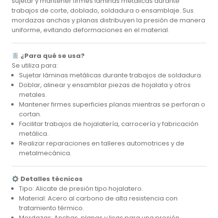
sujetar y mantener firmes láminas metálicas durante
trabajos de corte, doblado, soldadura o ensamblaje. Sus
mordazas anchas y planas distribuyen la presión de manera
uniforme, evitando deformaciones en el material.
¿Para qué se usa?
Se utiliza para:
Sujetar láminas metálicas durante trabajos de soldadura.
Doblar, alinear y ensamblar piezas de hojalata y otros
metales.
Mantener firmes superficies planas mientras se perforan o
cortan.
Facilitar trabajos de hojalatería, carrocería y fabricación
metálica.
Realizar reparaciones en talleres automotrices y de
metalmecánica.
Detalles técnicos
Tipo: Alicate de presión tipo hojalatero.
Material: Acero al carbono de alta resistencia con
tratamiento térmico.
Mordazas: Anchas, planas y lisas para una presión