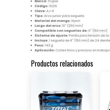
Marca:
Truper
Código:
10210
Clave:
AJ-6
Tipo:
Arco junior para segueta
Material del mango:
Nylon
Largo del arco:
10″ (250 mm)
Compatible con seguetas de:
6″ (150 mm)
Sistema de ajuste:
Perilla para tensión de l
Incluye:
1 segueta de 6″ (150 mm) de 24 dient
Peso:
143 g
Aplicación:
Cortes finos y precisos en trabaj
Productos relacionados