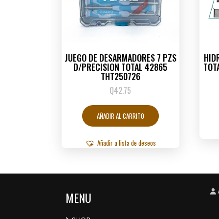
JUEGO DE DESARMADORES 7 PZS
HID
D/PRECISION TOTAL 42865
TOT
THT250726
Q
42.75
AÑADIR AL CARRITO
Añadir a lista de deseos
MENU