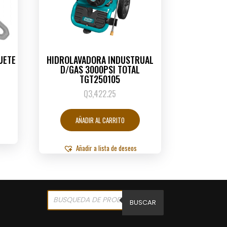
UETE
HIDROLAVADORA INDUSTRUAL
D/GAS 3000PSI TOTAL
TGT250105
Q
3,422.25
AÑADIR AL CARRITO
Añadir a lista de deseos
Products
search
BUSCAR