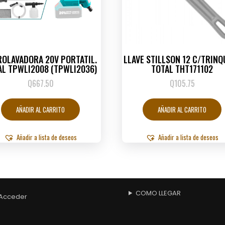
ROLAVADORA 20V PORTATIL.
LLAVE STILLSON 12 C/TRINQ
AL TPWLI2008 (TPWLI2036)
TOTAL THT171102
Q
667.50
Q
105.75
AÑADIR AL CARRITO
AÑADIR AL CARRITO
Añadir a lista de deseos
Añadir a lista de deseos
COMO LLEGAR
Acceder