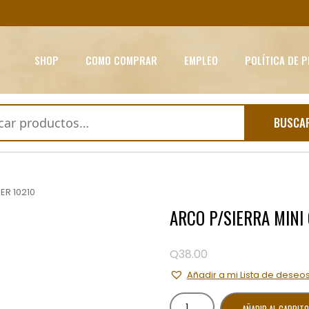
SHOP
COMO COMPRAR
EMPLEO
POLÍTICA DE 
BUSCA
ER 10210
ARCO P/SIERRA MINI 
Q
38.00
Añadir a mi Lista de deseo
ARCO