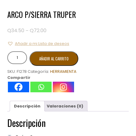
ARCO P/SIERRA TRUPER
Q
34.50
Q
72.00
Price
–
range:
Q34.50
Añadir a mi Lista de deseos
through
ARCO
Q72.00
AÑADIR AL CARRITO
P/SIERRA
TRUPER
SKU:
F1278
Categoría:
HERRAMIENTA
cantidad
Compartir
Descripción
Valoraciones (0)
Descripción