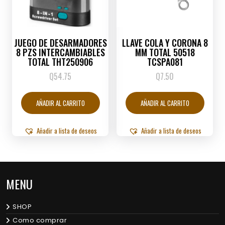
JUEGO DE DESARMADORES
LLAVE COLA Y CORONA 8
8 PZS INTERCAMBIABLES
MM TOTAL 50518
TOTAL THT250906
TCSPA081
Q
54.75
Q
7.50
AÑADIR AL CARRITO
AÑADIR AL CARRITO
Añadir a lista de deseos
Añadir a lista de deseos
MENU
SHOP
Como comprar