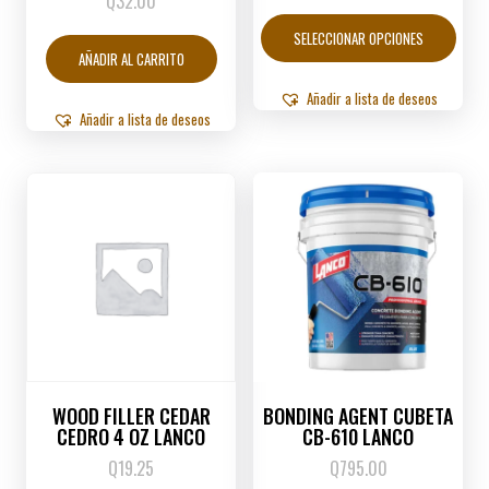
Q
32.00
Este
produ
SELECCIONAR OPCIONES
tiene
AÑADIR AL CARRITO
múltip
varian
Añadir a lista de deseos
Añadir a lista de deseos
Las
opcio
se
puede
elegir
en
la
págin
de
produ
WOOD FILLER CEDAR
BONDING AGENT CUBETA
CEDRO 4 OZ LANCO
CB-610 LANCO
Q
19.25
Q
795.00