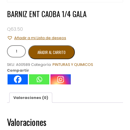
BARNIZ ENT CAOBA 1/4 GALA
Q
63.50
Añadir a mi Lista de deseos
BARNIZ
AÑADIR AL CARRITO
ENT
CAOBA
SKU:
A00589
Categoría:
PINTURAS Y QUIMICOS
1/4
Compartir
GALA
cantidad
Valoraciones (0)
Valoraciones