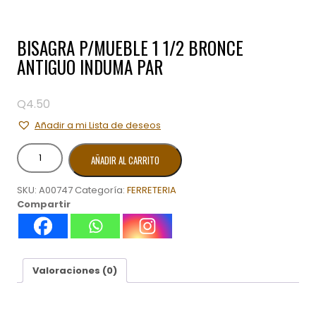
BISAGRA P/MUEBLE 1 1/2 BRONCE
ANTIGUO INDUMA PAR
Q
4.50
Añadir a mi Lista de deseos
BISAGRA
AÑADIR AL CARRITO
P/MUEBLE
1
SKU:
A00747
Categoría:
FERRETERIA
1/2
Compartir
BRONCE
ANTIGUO
INDUMA
PAR
cantidad
Valoraciones (0)