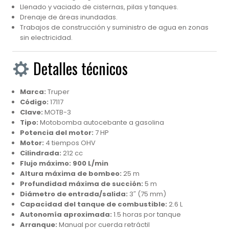
Llenado y vaciado de cisternas, pilas y tanques.
Drenaje de áreas inundadas.
Trabajos de construcción y suministro de agua en zonas
sin electricidad.
Detalles técnicos
Marca:
Truper
Código:
17117
Clave:
MOTB-3
Tipo:
Motobomba autocebante a gasolina
Potencia del motor:
7 HP
Motor:
4 tiempos OHV
Cilindrada:
212 cc
Flujo máximo:
900 L/min
Altura máxima de bombeo:
25 m
Profundidad máxima de succión:
5 m
Diámetro de entrada/salida:
3″ (75 mm)
Capacidad del tanque de combustible:
2.6 L
Autonomía aproximada:
1.5 horas por tanque
Arranque:
Manual por cuerda retráctil