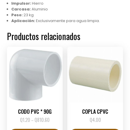
Impulsor:
Hierro
Carcasa:
Aluminio
Peso:
23 kg
Aplicación:
Exclusivamente para agua limpia.
Productos relacionados
CODO PVC * 90G
COPLA CPVC
Q
1.20
Q
810.60
Price
Q
4.00
–
range:
Este
Este