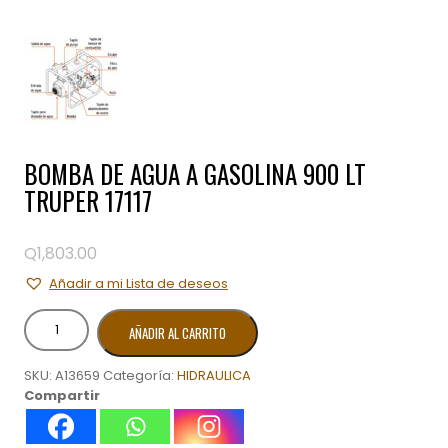
BOMBA DE AGUA A GASOLINA 900 LT
TRUPER 17117
Q
1,803.00
Añadir a mi Lista de deseos
BOMBA
AÑADIR AL CARRITO
DE
AGUA
SKU:
A13659
Categoría:
HIDRAULICA
A
Compartir
GASOLINA
900
LT