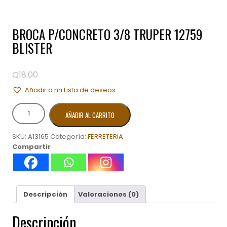
BROCA P/CONCRETO 3/8 TRUPER 12759
BLISTER
Q
18.00
Añadir a mi Lista de deseos
BROCA
AÑADIR AL CARRITO
P/CONCRETO
3/8
SKU:
A13165
Categoría:
FERRETERIA
TRUPER
Compartir
12759
BLISTER
cantidad
Descripción
Valoraciones (0)
Descripción