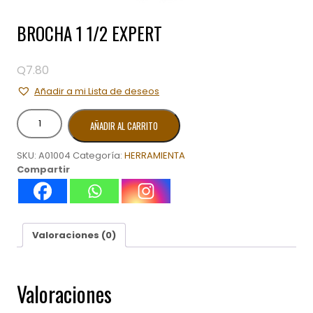
BROCHA 1 1/2 EXPERT
Q
7.80
Añadir a mi Lista de deseos
BROCHA
AÑADIR AL CARRITO
1
1/2
SKU:
A01004
Categoría:
HERRAMIENTA
EXPERT
Compartir
cantidad
Valoraciones (0)
Valoraciones