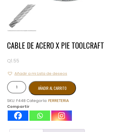
CABLE DE ACERO X PIE TOOLCRAFT
Q
1.55
Añadir a mi Lista de deseos
CABLE
AÑADIR AL CARRITO
DE
ACERO
SKU:
F448
Categoría:
FERRETERIA
X
Compartir
PIE
TOOLCRAFT
cantidad