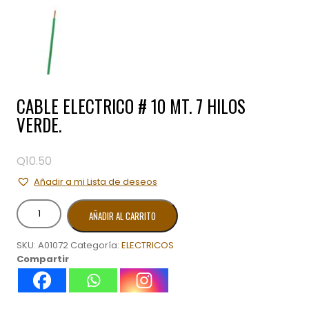
CABLE ELECTRICO # 10 MT. 7 HILOS
VERDE.
Q
10.50
Añadir a mi Lista de deseos
CABLE
AÑADIR AL CARRITO
ELECTRICO
#
SKU:
A01072
Categoría:
ELECTRICOS
10
Compartir
MT.
7
HILOS
VERDE.