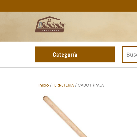
Skip
to
content
Buscar
Categoría
por:
Inicio
/
FERRETERIA
/ CABO P/PALA