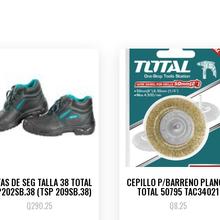
AS DE SEG TALLA 38 TOTAL
CEPILLO P/BARRENO PLAN
202SB.38 (TSP 209SB.38)
TOTAL 50795 TAC34021
Q
290.25
Q
8.25