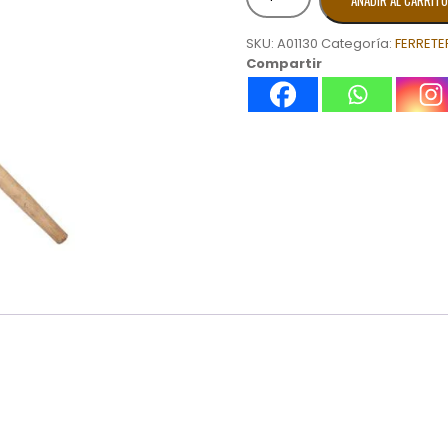
AÑADIR AL CARRITO
P/PALA
cantidad
SKU:
A01130
Categoría:
FERRETE
Compartir