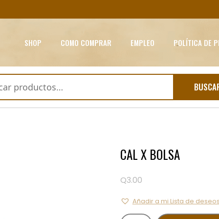
SHOP
COMO COMPRAR
EMPLEO
POLÍTICA DE 
BUSCA
CAL X BOLSA
Q
3.00
Añadir a mi Lista de deseo
CAL