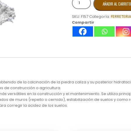
AÑADIR AL CARRITO
X
BOLSA
SKU:
F157
Categoría:
FERRETERI
cantidad
Compartir
btenido de la calcinación de la piedra caliza y su posterior hidratac
s de construcción o agricultura.
más versátiles en la construcción y el mantenimiento. Se utiliza pri
dos de muros (repello o cernido), estabilización de suelos y como r
ra corregir la acidez de los suelos.