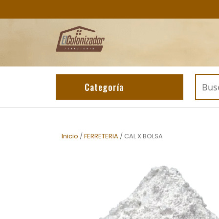
Skip
to
content
Buscar
Categoría
por:
Inicio
/
FERRETERIA
/ CAL X BOLSA