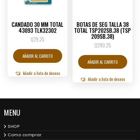
CANDADO 30 MM TOTAL
BOTAS DE SEG TALLA 38
43093 TLK32302
TOTAL TSP202SB.38 (TSP
209SB.38)
Q
29.25
Q
290.25
AÑADIR AL CARRITO
AÑADIR AL CARRITO
Añadir a lista de deseos
Añadir a lista de deseos
MENU
SHOP
Como comprar