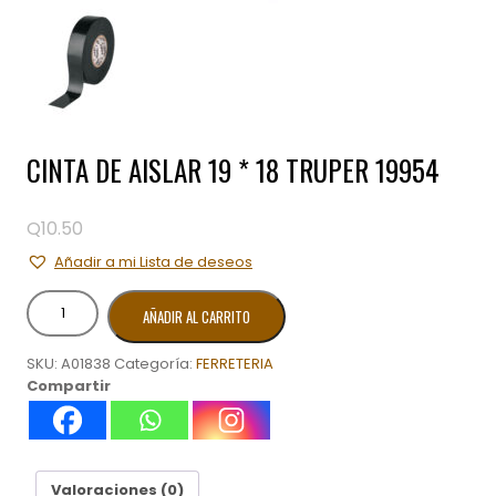
CINTA DE AISLAR 19 * 18 TRUPER 19954
Q
10.50
Añadir a mi Lista de deseos
CINTA
AÑADIR AL CARRITO
DE
AISLAR
SKU:
A01838
Categoría:
FERRETERIA
19
Compartir
*
18
TRUPER
19954
cantidad
Valoraciones (0)