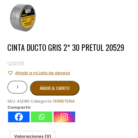
CINTA DUCTO GRIS 2* 30 PRETUL 20529
Q
32.00
Añadir a mi Lista de deseos
CINTA
AÑADIR AL CARRITO
DUCTO
GRIS
SKU:
A12186
Categoría:
FERRETERIA
2*
Compartir
30
PRETUL
20529
cantidad
Valoraciones (0)