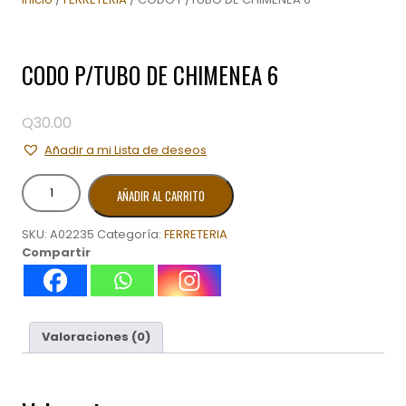
CODO P/TUBO DE CHIMENEA 6
Q
30.00
Añadir a mi Lista de deseos
CODO
AÑADIR AL CARRITO
P/TUBO
DE
SKU:
A02235
Categoría:
FERRETERIA
CHIMENEA
Compartir
6
cantidad
Valoraciones (0)