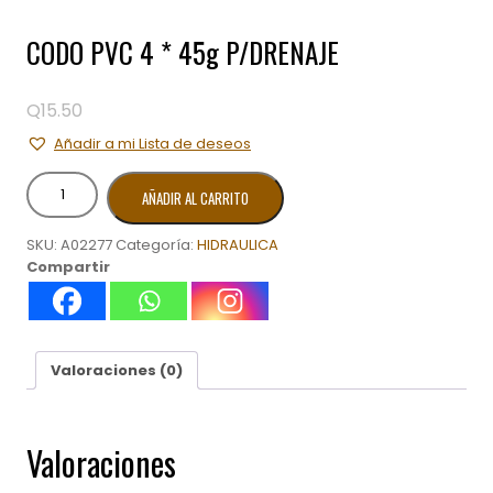
CODO PVC 4 * 45g P/DRENAJE
Q
15.50
Añadir a mi Lista de deseos
CODO
AÑADIR AL CARRITO
PVC
4
SKU:
A02277
Categoría:
HIDRAULICA
*
Compartir
45g
P/DRENAJE
cantidad
Valoraciones (0)
Valoraciones