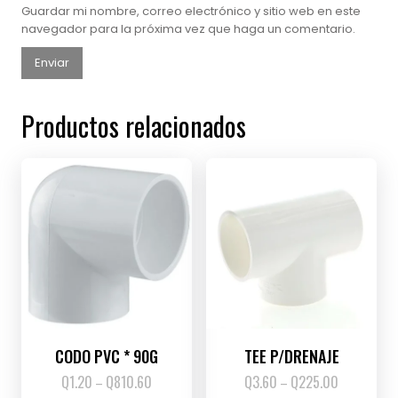
Guardar mi nombre, correo electrónico y sitio web en este
navegador para la próxima vez que haga un comentario.
Productos relacionados
CODO PVC * 90G
TEE P/DRENAJE
Q
1.20
Q
810.60
Price
Q
3.60
Q
225.00
Price
–
–