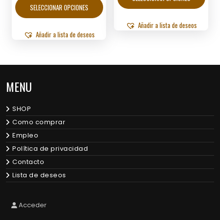
Q39.50
through
producto
tiene
SELECCIONAR OPCIONES
through
Q493.90
tiene
múltip
Q52.00
múltiples
varian
Añadir a lista de deseos
variantes.
Añadir a lista de deseos
Las
Las
opcio
opciones
se
se
puede
pueden
elegir
MENU
elegir
en
en
la
la
págin
SHOP
página
de
de
Como comprar
produ
producto
Empleo
Política de privacidad
Contacto
Lista de deseos
Acceder