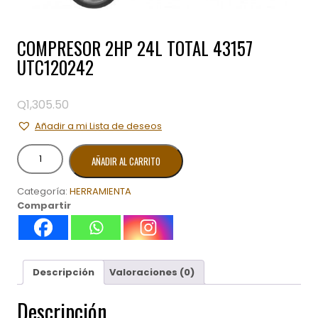
COMPRESOR 2HP 24L TOTAL 43157
UTC120242
Q
1,305.50
Añadir a mi Lista de deseos
COMPRESOR
AÑADIR AL CARRITO
2HP
24L
Categoría:
HERRAMIENTA
TOTAL
Compartir
43157
UTC120242
cantidad
Descripción
Valoraciones (0)
Descripción