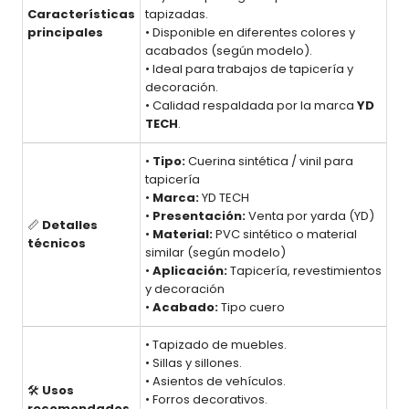
Características
tapizadas.
principales
• Disponible en diferentes colores y
acabados (según modelo).
• Ideal para trabajos de tapicería y
decoración.
• Calidad respaldada por la marca
YD
TECH
.
•
Tipo:
Cuerina sintética / vinil para
tapicería
•
Marca:
YD TECH
•
Presentación:
Venta por yarda (YD)
📏
Detalles
•
Material:
PVC sintético o material
técnicos
similar (según modelo)
•
Aplicación:
Tapicería, revestimientos
y decoración
•
Acabado:
Tipo cuero
• Tapizado de muebles.
• Sillas y sillones.
• Asientos de vehículos.
🛠️
Usos
• Forros decorativos.
recomendados