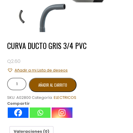
CURVA DUCTO GRIS 3/4 PVC
Q
2.60
Añadir a mi Lista de deseos
CURVA
AÑADIR AL CARRITO
DUCTO
GRIS
SKU:
A02800
Categoría:
ELECTRICOS
3/4
Compartir
PVC
cantidad
Valoraciones (0)