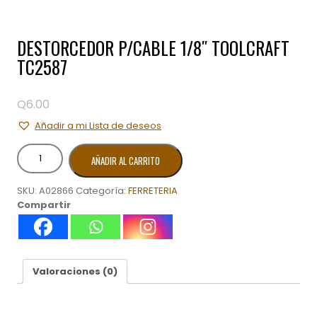
DESTORCEDOR P/CABLE 1/8″ TOOLCRAFT
TC2587
Q
6.00
Añadir a mi Lista de deseos
DESTORCEDOR
AÑADIR AL CARRITO
P/CABLE
1/8"
SKU:
A02866
Categoría:
FERRETERIA
TOOLCRAFT
Compartir
TC2587
cantidad
Valoraciones (0)