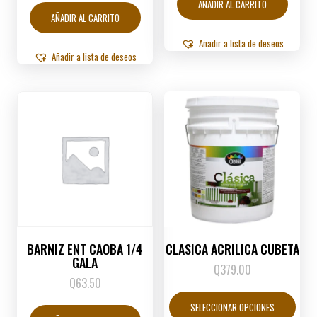
AÑADIR AL CARRITO
AÑADIR AL CARRITO
Añadir a lista de deseos
Añadir a lista de deseos
BARNIZ ENT CAOBA 1/4
CLASICA ACRILICA CUBETA
GALA
Q
379.00
Q
63.50
Este
produ
SELECCIONAR OPCIONES
tiene