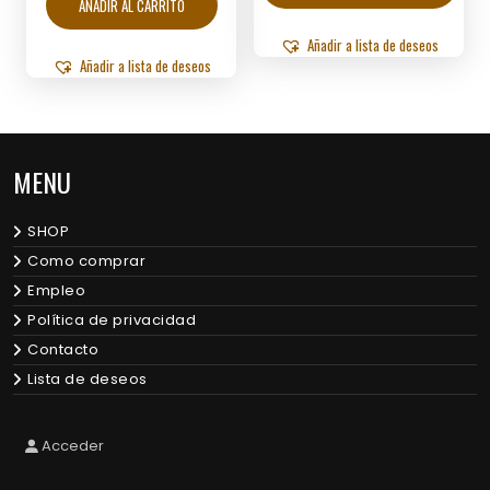
AÑADIR AL CARRITO
múltip
varian
Añadir a lista de deseos
Añadir a lista de deseos
Las
opcio
se
puede
elegir
MENU
en
la
págin
SHOP
de
Como comprar
produ
Empleo
Política de privacidad
Contacto
Lista de deseos
Acceder