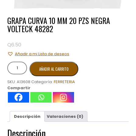
GRAPA CURVA 10 MM 20 PZS NEGRA
VOLTECK 48282
Q
6.50
Añadir a mi Lista de deseos
GRAPA
AÑADIR AL CARRITO
CURVA
10
SKU:
A13608
Categoría:
FERRETERIA
MM
Compartir
20
PZS
NEGRA
VOLTECK
48282
Descripción
Valoraciones (0)
cantidad
Descripción