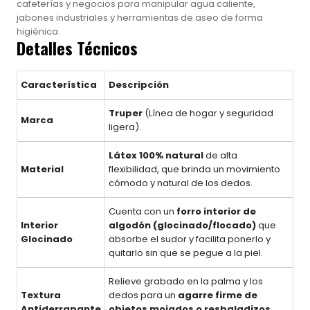
cafeterías y negocios para manipular agua caliente,
jabones industriales y herramientas de aseo de forma
higiénica.
Detalles Técnicos
Característica
Descripción
Truper
(Línea de hogar y seguridad
Marca
ligera).
Látex 100% natural
de alta
Material
flexibilidad, que brinda un movimiento
cómodo y natural de los dedos.
Cuenta con un
forro interior de
Interior
algodón (glocinado/flocado)
que
Glocinado
absorbe el sudor y facilita ponerlo y
quitarlo sin que se pegue a la piel.
Relieve grabado en la palma y los
Textura
dedos para un
agarre firme de
Antiderrapante
objetos mojados o resbaladizos