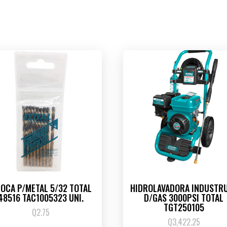
OCA P/METAL 5/32 TOTAL
HIDROLAVADORA INDUSTR
48516 TAC1005323 UNI.
D/GAS 3000PSI TOTAL
TGT250105
Q
2.75
Q
3,422.25