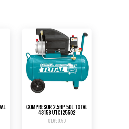
UAL
COMPRESOR 2.5HP 50L TOTAL
43158 UTC125502
Q
1,690.50