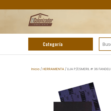
Skip
to
content
Buscar
Categoría
por:
Inicio
/
HERRAMIENTA
/ LIJA P/ESMERIL # 36 FANDELI