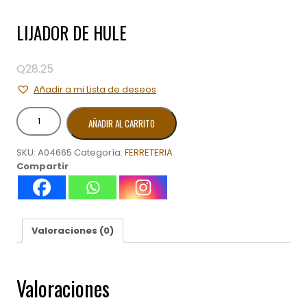
LIJADOR DE HULE
Q
28.25
Añadir a mi Lista de deseos
LIJADOR
AÑADIR AL CARRITO
DE
HULE
SKU:
A04665
Categoría:
FERRETERIA
cantidad
Compartir
Valoraciones (0)
Valoraciones