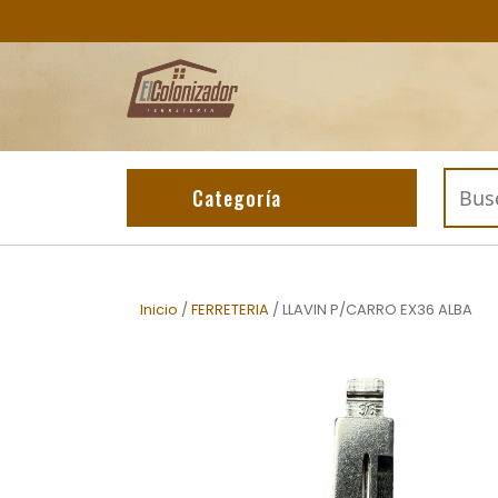
Skip
to
content
Buscar
Categoría
por:
Inicio
/
FERRETERIA
/ LLAVIN P/CARRO EX36 ALBA