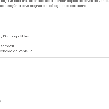
rgen) automotriz
, diseñada para fabricar copias de llaves de vehíc
lada según la llave original o el código de la cerradura.
 y Kia compatibles.
utomotriz.
cendido del vehículo.
)