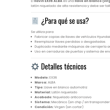
El
llavín EX36 ALBA
es una
llave en blanco (vi
latón niquelado de alta resistencia y debe ser tal
¿Para qué se usa?
Se utiliza para:
Fabricar copias de llaves de vehículos Hyundai
Reemplazar llaves perdidas o desgastadas.
Duplicado mediante máquinas de cerrajería a
Uso en cerraduras de puertas y sistema de en
Detalles técnicos
Modelo:
EX36
Marca:
ALBA
Tipo:
Llave en blanco automotriz
Material:
Latón niquelado
Acabado:
Niquelado anticorrosivo
Sistema:
Mecánico (sin chip / sin transponder
Condición:
Virgen (sin cortar)