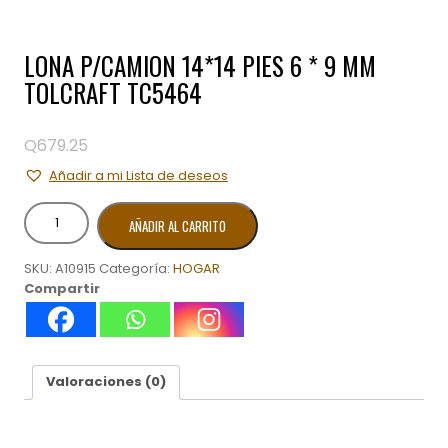
LONA P/CAMION 14*14 PIES 6 * 9 MM
TOLCRAFT TC5464
Q
679.25
Añadir a mi Lista de deseos
LONA
AÑADIR AL CARRITO
P/CAMION
14*14
SKU:
A10915
Categoría:
HOGAR
PIES
Compartir
6
*
9
MM
TOLCRAFT
Valoraciones (0)
TC5464
cantidad