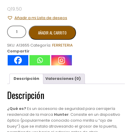
Q
19.50
Añadir a mi Lista de deseos
MIRILLA
AÑADIR AL CARRITO
P/PUERTA
COBRE
SKU:
A13655
Categoría:
FERRETERIA
HUNTER
Compartir
cantidad
Descripción
Valoraciones (0)
Descripción
¿Qué es?
Es un accesorio de seguridad para cerrajería
residencial de la marca
Hunter
. Consiste en un dispositivo
óptico (popularmente conocido como mirilla u “ojo de
buey”) que se instala atravesando el grosor de la puerta,