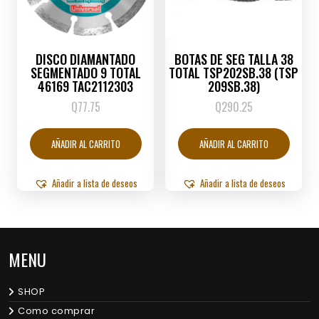
DISCO DIAMANTADO
BOTAS DE SEG TALLA 38
SEGMENTADO 9 TOTAL
TOTAL TSP202SB.38 (TSP
46169 TAC2112303
209SB.38)
Q
77.75
Q
290.25
AÑADIR AL CARRITO
AÑADIR AL CARRITO
Añadir a lista de deseos
Añadir a lista de deseos
MENU
SHOP
Como comprar