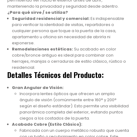
permitiendo ver hacia el exterior antes de abrir,
manteniendo la privacidad y seguridad desde adentro.
¿Para qué sirve / se utiliza?
Seguridad residencial y comercial:
Es indispensable
para verificar la identidad de visitas, repartidores o
cualquier persona que toque a la puerta de la casa,
apartamento u oficina sin necesidad de abrirla ni
exponerse.
Remodelaciones estéticas:
Su acabado en color
cobre/bronce antiguo es ideal para combinar con
herrajes, manijas o cerraduras de estilo clásico, rústico o
residencial.
Detalles Técnicos del Producto:
Gran Angular de Visión:
Incorpora lentes ópticos que ofrecen un amplio
ángulo de visión (comúnmente entre 160° y 200°
según el diseño estándar). Esto permite una visibilidad
panorámica completa del exterior, evitando puntos
ciegos a los costados de la puerta.
Acabado Cobre (Estilo Clásico):
Fabricada con un cuerpo metálico robusto que cuenta
con un baño o recubrimiento en color cobre. Este