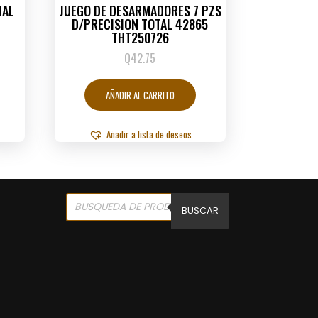
UAL
JUEGO DE DESARMADORES 7 PZS
D/PRECISION TOTAL 42865
THT250726
Q
42.75
AÑADIR AL CARRITO
Añadir a lista de deseos
Products
search
BUSCAR