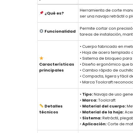
Herramienta de corte manu
¿Qué es?
ser una navaja retráctil o p
Permite cortar con precisió
Funcionalidad
tareas de instalación, mant
• Cuerpo fabricado en metal
• Hoja de acero templado co
• Sistema de bloqueo para
Características
• Diseño ergonómico que b
principales
• Cambio rápido de cuchil
• Compacta, ligera y fácil d
• Marca Toolcraft reconoci
•
Tipo:
Navaja de uso genera
•
Marca:
Toolcraft
Detalles
•
Material del cuerpo:
Met
técnicos
•
Material de la hoja:
Ace
•
Sistema:
Retráctil, pleg
•
Aplicación:
Corte de mate