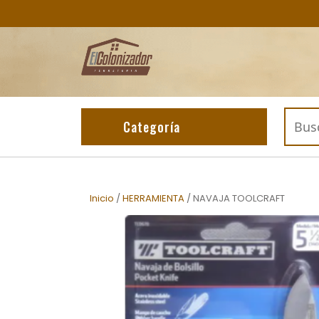
Skip
to
content
Buscar
Categoría
por:
Inicio
/
HERRAMIENTA
/ NAVAJA TOOLCRAFT