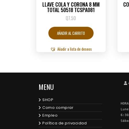
LLAVE COLA Y CORONA 8 MM
CO
TOTAL 50518 TCSPA081
Q
7.50
AÑADIR AL CARRITO
Añadir a lista de deseos
MENU
SHOP
HORA
Como comprar
Lune
Empleo
6:30
Sába
Política de privacidad