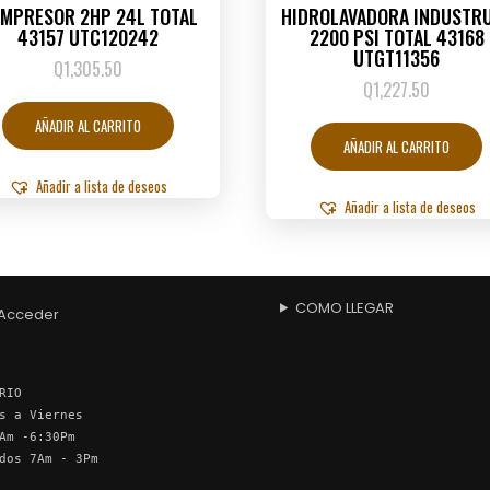
MPRESOR 2HP 24L TOTAL
HIDROLAVADORA INDUSTR
43157 UTC120242
2200 PSI TOTAL 43168
UTGT11356
Q
1,305.50
Q
1,227.50
AÑADIR AL CARRITO
AÑADIR AL CARRITO
Añadir a lista de deseos
Añadir a lista de deseos
COMO LLEGAR
Acceder
RIO
s a Viernes
Am -6:30Pm
dos 7Am - 3Pm