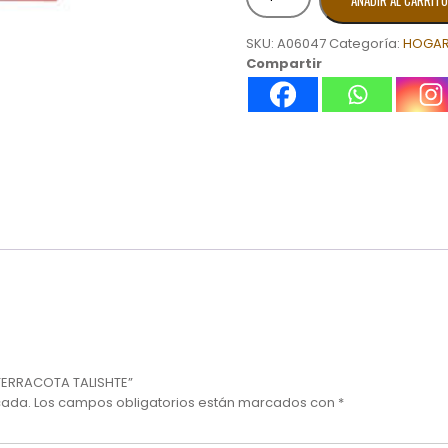
AÑADIR AL CARRITO
PLASTICA
1
SKU:
A06047
Categoría:
HOGA
LAV
Compartir
DER
TERRACOTA
TALISHTE
cantidad
R TERRACOTA TALISHTE”
cada.
Los campos obligatorios están marcados con
*