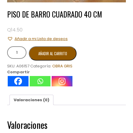
PISO DE BARRO CUADRADO 40 CM
Q
14.50
Añadir a mi Lista de deseos
PISO
AÑADIR AL CARRITO
DE
BARRO
SKU:
A06157
Categoría:
OBRA GRIS
CUADRADO
Compartir
40
CM
cantidad
Valoraciones (0)
Valoraciones