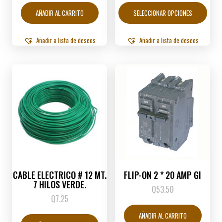
produ
AÑADIR AL CARRITO
SELECCIONAR OPCIONES
tiene
múltip
varian
Añadir a lista de deseos
Añadir a lista de deseos
Las
opcio
se
puede
elegir
en
la
págin
de
produ
CABLE ELECTRICO # 12 MT.
FLIP-ON 2 * 20 AMP GI
7 HILOS VERDE.
Q
53.50
Q
7.25
AÑADIR AL CARRITO