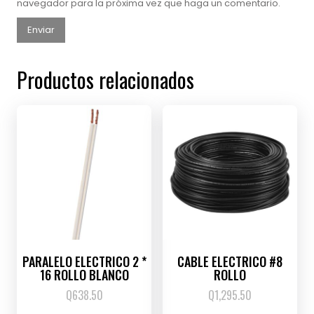
navegador para la próxima vez que haga un comentario.
Productos relacionados
PARALELO ELECTRICO 2 *
CABLE ELECTRICO #8
16 ROLLO BLANCO
ROLLO
Q
638.50
Q
1,295.50
Este