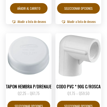
range:
Este
Q4.00
produ
AÑADIR AL CARRITO
SELECCIONAR OPCIONES
through
tiene
Q49.00
múltip
varian
Añadir a lista de deseos
Añadir a lista de deseos
Las
opcio
se
puede
elegir
en
la
págin
de
produ
TAPON HEMBRA P/DRENAJE
CODO PVC * 90G C/ROSCA
Q
2.25
Q
61.75
Price
Q
1.75
Q
59.50
Price
–
–
range:
range:
Este
Este
Q2.25
Q1.75
producto
produ
SELECCIONAR OPCIONES
SELECCIONAR OPCIONES