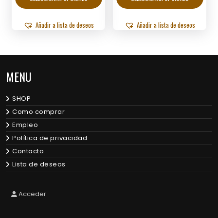
through
through
tiene
tiene
Q61.75
Q59.50
múltiples
múltip
variantes.
varian
Añadir a lista de deseos
Añadir a lista de deseos
Las
Las
opciones
opcio
se
se
pueden
puede
MENU
elegir
elegir
en
en
la
la
SHOP
página
págin
de
de
Como comprar
producto
produ
Empleo
Política de privacidad
Contacto
Lista de deseos
Acceder