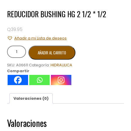
REDUCIDOR BUSHING HG 2 1/2 * 1/2
Q
39.95
Añadir a mi Lista de deseos
REDUCIDOR
AÑADIR AL CARRITO
BUSHING
HG
SKU:
A06611
Categoría:
HIDRAULICA
2
Compartir
1/2
*
1/2
cantidad
Valoraciones (0)
Valoraciones