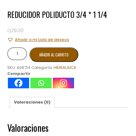
REDUCIDOR POLIDUCTO 3/4 * 1 1/4
Q
29.00
Añadir a mi Lista de deseos
REDUCIDOR
AÑADIR AL CARRITO
POLIDUCTO
3/4
SKU:
A06714
Categoría:
HIDRAULICA
*
Compartir
1
1/4
cantidad
Valoraciones (0)
Valoraciones