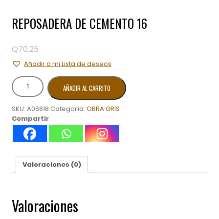
REPOSADERA DE CEMENTO 16
Q
70.25
Añadir a mi Lista de deseos
REPOSADERA
AÑADIR AL CARRITO
DE
CEMENTO
SKU:
A06818
Categoría:
OBRA GRIS
16
Compartir
cantidad
Valoraciones (0)
Valoraciones