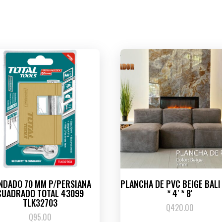
NDADO 70 MM P/PERSIANA
PLANCHA DE PVC BEIGE BAL
CUADRADO TOTAL 43099
* 4′ * 8′
TLK32703
Q
420.00
Q
95.00