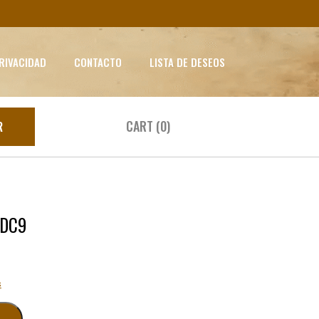
PRIVACIDAD
CONTACTO
LISTA DE DESEOS
CART (0)
R
ODC9
s