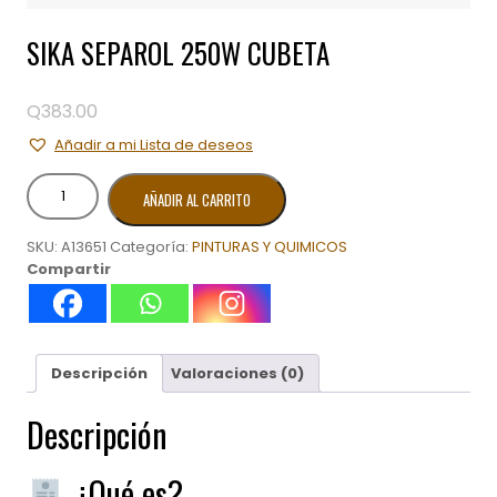
SIKA SEPAROL 250W CUBETA
Q
383.00
Añadir a mi Lista de deseos
SIKA
AÑADIR AL CARRITO
SEPAROL
250W
SKU:
A13651
Categoría:
PINTURAS Y QUIMICOS
CUBETA
Compartir
cantidad
Descripción
Valoraciones (0)
Descripción
¿Qué es?