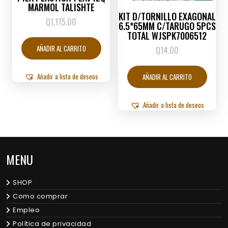
MARMOL TALISHTE
KIT D/TORNILLO EXAGONAL
Q
1,175.00
6.5*65MM C/TARUGO 5PCS
TOTAL WJSPK7006512
AÑADIR AL CARRITO
Q
14.00
Añadir a lista de deseos
AÑADIR AL CARRITO
Añadir a lista de deseos
MENU
SHOP
Como comprar
Empleo
Política de privacidad