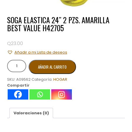
SOGA ELASTICA 24″ 2 PZS. AMARILLA
BEST VALUE H42705
Q
23.00
Añadir a mi Lista de deseos
SOGA
AÑADIR AL CARRITO
ELASTICA
24"
SKU:
A09562
Categoría:
HOGAR
2
Compartir
PZS.
AMARILLA
BEST
VALUE
H42705
Valoraciones (0)
cantidad