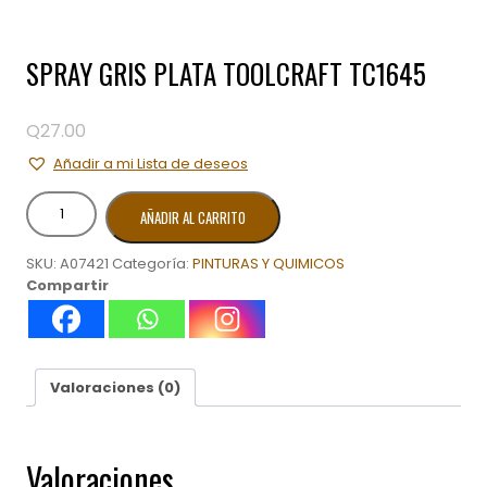
SPRAY GRIS PLATA TOOLCRAFT TC1645
Q
27.00
Añadir a mi Lista de deseos
SPRAY
AÑADIR AL CARRITO
GRIS
PLATA
SKU:
A07421
Categoría:
PINTURAS Y QUIMICOS
TOOLCRAFT
Compartir
TC1645
cantidad
Valoraciones (0)
Valoraciones