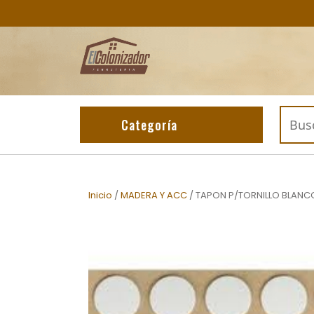
Skip
to
content
Buscar
Categoría
por:
Inicio
/
MADERA Y ACC
/ TAPON P/TORNILLO BLANCO