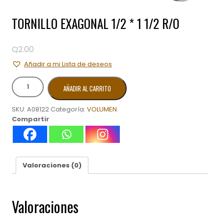
TORNILLO EXAGONAL 1/2 * 1 1/2 R/O
Q
2.00
Añadir a mi Lista de deseos
TORNILLO
AÑADIR AL CARRITO
EXAGONAL
1/2
SKU:
A08122
Categoría:
VOLUMEN
*
Compartir
1
1/2
R/O
cantidad
Valoraciones (0)
Valoraciones